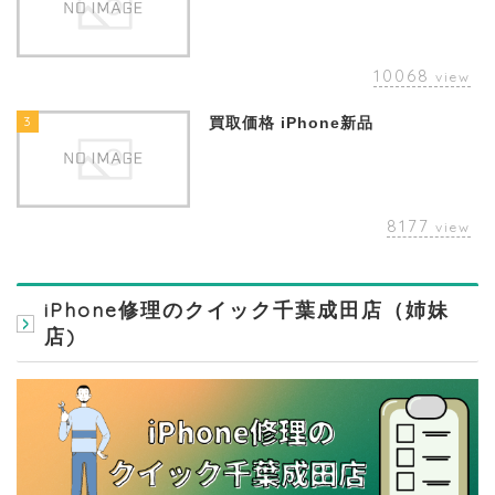
10068
view
3
買取価格 iPhone新品
8177
view
iPhone修理のクイック千葉成田店（姉妹
店)