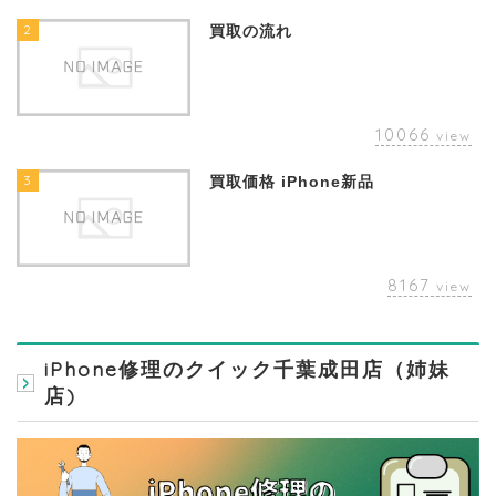
2
買取の流れ
10066
view
3
買取価格 iPhone新品
8167
view
iPhone修理のクイック千葉成田店（姉妹
店)